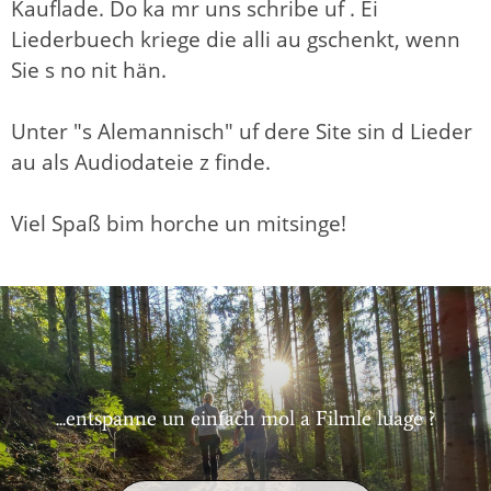
Kauflade. Do ka mr uns schribe uf
. Ei
Liederbuech kriege die alli au gschenkt, wenn
Sie s no nit hän.
Unter "s Alemannisch" uf dere Site sin d Lieder
au als Audiodateie z finde.
Viel Spaß bim horche un mitsinge!
...entspanne un einfach mol a Filmle luage ?