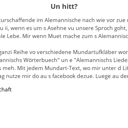
Un hitt?
lturschaffende im Alemannische nach wie vor zue d
u ii, wenn es um s Asehne vu unsere Sproch goht, 
male Lebe. Mir wenn Muet mache zum s Alemannisch
 ganzi Reihe vo verschiedene Mundartufkläber wor
emannischs Wörterbuech" un e "Alemannischs Lied
 meh. Mit jedem Mundart-Text, wo mir unter d Lit 
g nutze mir do au s facebook dezue. Luege au dert
chaft