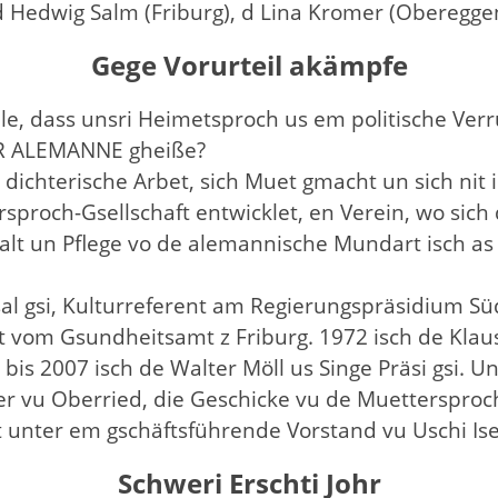
, d Hedwig Salm (Friburg), d Lina Kromer (Oberegge
Gege Vorurteil akämpfe
 welle, dass unsri Heimetsproch us em politische Ver
ER ALEMANNE gheiße?
re dichterische Arbet, sich Muet gmacht un sich nit 
sproch-Gsellschaft entwicklet, en Verein, wo sich
t un Pflege vo de alemannische Mundart isch as g
Asal gsi, Kulturreferent am Regierungspräsidium Sü
nt vom Gsundheitsamt z Friburg. 1972 isch de Klau
 bis 2007 isch de Walter Möll us Singe Präsi gsi. U
r vu Oberried, die Geschicke vu de Muettersproch-
t unter em gschäftsführende Vorstand vu Uschi Isel
Schweri Erschti Johr