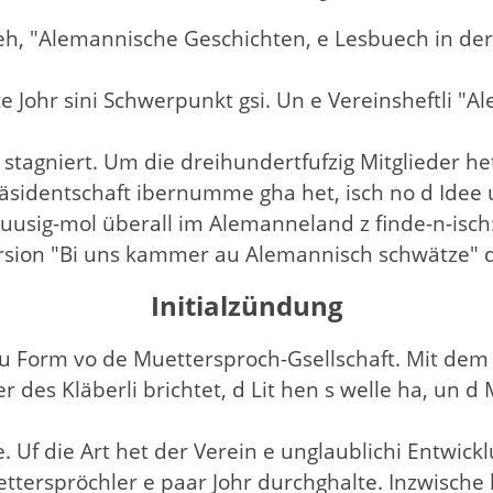
geh, "Alemannische Geschichten, e Lesbuech in der
te Johr sini Schwerpunkt gsi. Un e Vereinsheftli "
stagniert. Um die dreihundertfufzig Mitglieder het 
räsidentschaft ibernumme gha het, isch no d Ide
gtuusig-mol überall im Alemanneland z finde-n-isc
Version "Bi uns kammer au Alemannisch schwätze"
Initialzündung
eu Form vo de Muettersproch-Gsellschaft. Mit dem K
 des Kläberli brichtet, d Lit hen s welle ha, un d 
e. Uf die Art het der Verein e unglaublichi Entwic
tterspröchler e paar Johr durchghalte. Inzwische 