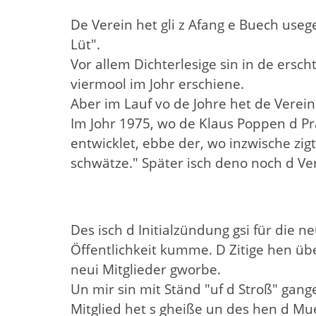
De Verein het gli z Afang e Buech use
Lüt".
Vor allem Dichterlesige sin in de ersch
viermool im Johr erschiene.
Aber im Lauf vo de Johre het de Verein 
Im Johr 1975, wo de Klaus Poppen d P
entwicklet, ebbe der, wo inzwische zi
schwätze." Später isch deno noch d 
Des isch d Initialzündung gsi für die n
Öffentlichkeit kumme. D Zitige hen über
neui Mitglieder gworbe.
Un mir sin mit Ständ "uf d Stroß" gang
Mitglied het s gheiße un des hen d Mue