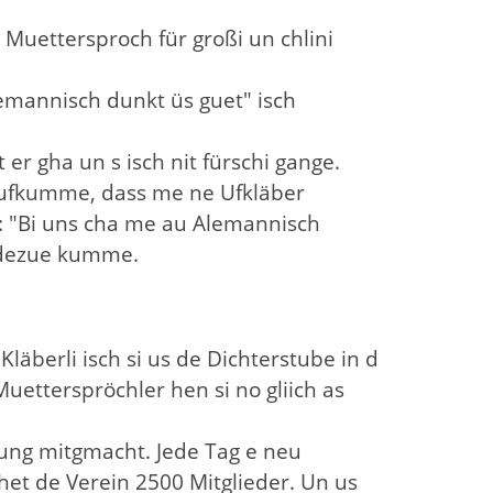
 Muettersproch für großi un chlini
Alemannisch dunkt üs guet" isch
er gha un s isch nit fürschi gange.
e ufkumme, dass me ne Ufkläber
h: "Bi uns cha me au Alemannisch
 dezue kumme.
läberli isch si us de Dichterstube in d
Muetterspröchler hen si no gliich as
klung mitgmacht. Jede Tag e neu
het de Verein 2500 Mitglieder. Un us