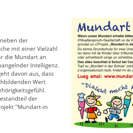
– neben der
he mit einer Vielzahl
ar die Mundart an
mangelnder Intelligenz.
 geht davon aus, dass
achbildenden Wert
hörigkeitsgefühl.
Bestandteil der
rojekt "Mundart-in