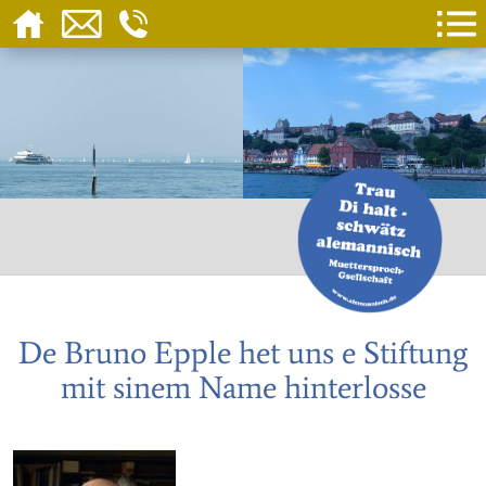
De Bruno Epple het uns e Stiftung
mit sinem Name hinterlosse