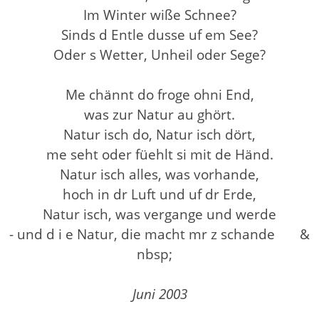
Im Winter wiße Schnee?
Sinds d Entle dusse uf em See?
Oder s Wetter, Unheil oder Sege?
Me chännt do froge ohni End,
was zur Natur au ghört.
Natur isch do, Natur isch dört,
me seht oder füehlt si mit de Händ.
Natur isch alles, was vorhande,
hoch in dr Luft und uf dr Erde,
Natur isch, was vergange und werde
- und d i e Natur, die macht mr z schande &
nbsp;
Juni 2003