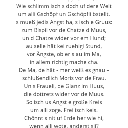
Wie schlimm isch s doch uf dere Welt
um alli Gschöpf un Gschöpfli bstellt.
s mueß jedis Angst ha, s isch e Gruus:
zum Bispil vor de Chatze d Muus,
un d Chatze wider vor em Hund;
au selle hät kei ruehigi Stund,
vor Ängste, ob er s au im Ma,
in allem richtig mache cha.
De Ma, de hät - mer weiß es gnau –
schlußendlich Moris vor de Frau.
Un s Fraueli, de Glanz im Huus,
die dottrets wider vor de Muus.
So isch us Angst e große Kreis
um alli zoge. Frei isch keis.
Chönnt s nit uf Erde her wie hi,
wenn alli wote, anderst sii?