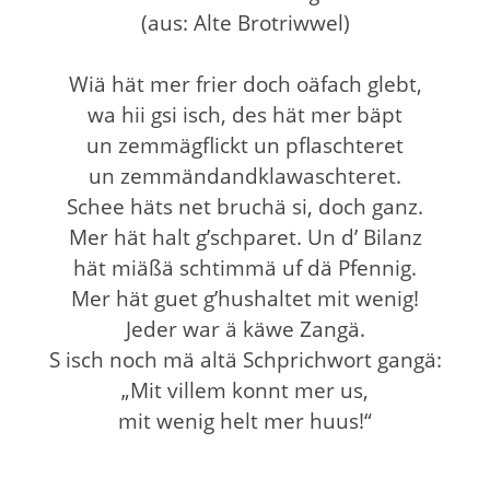
(aus: Alte Brotriwwel)
Wiä hät mer frier doch oäfach glebt,
wa hii gsi isch, des hät mer bäpt
un zemmägflickt un pflaschteret
un zemmändandklawaschteret.
Schee häts net bruchä si, doch ganz.
Mer hät halt g’schparet. Un d’ Bilanz
hät miäßä schtimmä uf dä Pfennig.
Mer hät guet g’hushaltet mit wenig!
Jeder war ä käwe Zangä.
S isch noch mä altä Schprichwort gangä:
„Mit villem konnt mer us,
mit wenig helt mer huus!“