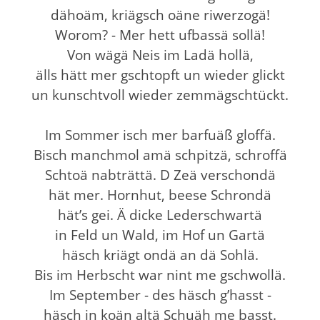
dähoäm, kriägsch oäne riwerzogä!
Worom? - Mer hett ufbassä sollä!
Von wägä Neis im Ladä hollä,
älls hätt mer gschtopft un wieder glickt
un kunschtvoll wieder zemmägschtückt.
Im Sommer isch mer barfuäß gloffä.
Bisch manchmol amä schpitzä, schroffä
Schtoä nabträttä. D Zeä verschondä
hät mer. Hornhut, beese Schrondä
hät’s gei. Ä dicke Lederschwartä
in Feld un Wald, im Hof un Gartä
häsch kriägt ondä an dä Sohlä.
Bis im Herbscht war nint me gschwollä.
Im September - des häsch g’hasst -
häsch in koän altä Schuäh me basst.