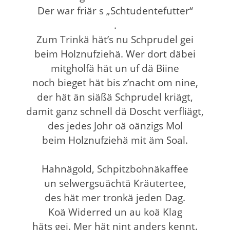
Der war friär s „Schtudentefutter“
.
Zum Trinkä hät’s nu Schprudel gei
beim Holznufziehä. Wer dort däbei
mitgholfä hät un uf dä Biine
noch bieget hät bis z’nacht om nine,
der hät än siäßä Schprudel kriägt,
damit ganz schnell dä Doscht verfliägt,
des jedes Johr oä oänzigs Mol
beim Holznufziehä mit äm Soal.
Hahnägold, Schpitzbohnäkaffee
un selwergsuächtä Kräutertee,
des hät mer tronkä jeden Dag.
Koä Widerred un au koä Klag
häts gei. Mer hät nint anders kennt.