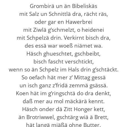
Grombirä un än Bibeliskäs
mit Salz un Schnittlä dra, rächt räs,
oder gar en Hawerbrei
mit Ziwlä g’schmelzt, o heidenei
mit Schpelzä drin. Verkirnt bisch dra,
des essä war woeß niämet wa.
Häsch ghueschtet, gschbeibt,
bisch fascht verschtickt,
wenn so än Schpelz im Hals drin g’schtäckt.
So oefach hät mer z’ Mittag gessä
un isch ganz z’fridä zemmä gsässä.
Koen hät im g’ringschtä do dra denkt,
daß mer au mol mäckärä kennt.
Häsch onder dä Zitt Honger kett,
än Brotriwwel, gschtärg wiä ä Brett,
hät langä miäßä ohne Butter.