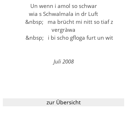
Un wenn i amol so schwar
wia s Schwalmala in dr Luft
&n
bsp; ma brücht mi nitt so tiaf z
vergràwa
&n
bsp; i bi scho gfloga furt un wit
Juli 2008
zur Übersicht