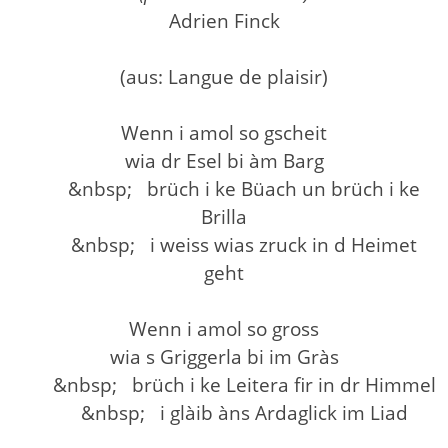
Adrien Finck
(aus: Langue de plaisir)
Wenn i amol so gscheit
wia dr Esel bi àm Barg
&n
bsp; brüch i ke Büach un brüch i ke
Brilla
&n
bsp; i weiss wias zruck in d Heimet
geht
Wenn i amol so gross
wia s Griggerla bi im Gràs
&n
bsp; brüch i ke Leitera fir in dr Himmel
&n
bsp; i glàib àns Ardaglick im Liad