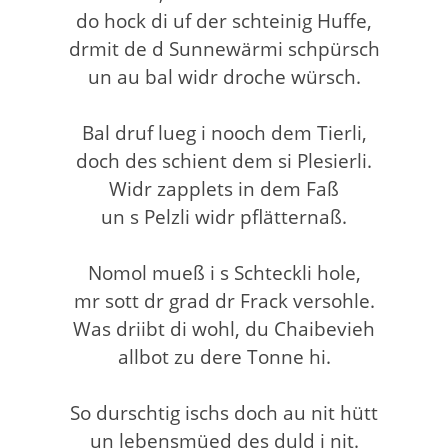
do hock di uf der schteinig Huffe,
drmit de d Sunnewärmi schpürsch
un au bal widr droche würsch.
Bal druf lueg i nooch dem Tierli,
doch des schient dem si Plesierli.
Widr zapplets in dem Faß
un s Pelzli widr pflätternaß.
Nomol mueß i s Schteckli hole,
mr sott dr grad dr Frack versohle.
Was driibt di wohl, du Chaibevieh
allbot zu dere Tonne hi.
So durschtig ischs doch au nit hütt
un lebensmüed des duld i nit.