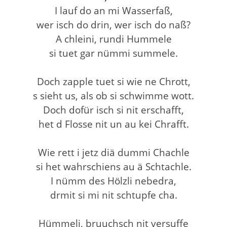
I lauf do an mi Wasserfaß,
wer isch do drin, wer isch do naß?
A chleini, rundi Hummele
si tuet gar nümmi summele.
Doch zapple tuet si wie ne Chrott,
s sieht us, als ob si schwimme wott.
Doch dofür isch si nit erschafft,
het d Flosse nit un au kei Chrafft.
Wie rett i jetz diä dummi Chachle
si het wahrschiens au ä Schtachle.
I nümm des Hölzli nebedra,
drmit si mi nit schtupfe cha.
Hümmeli, bruuchsch nit versuffe