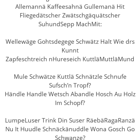
Allemannä Kaffeesahnä Gullemanä Hit
Fliegedätscher Zwätschgäquätscher
SuhundSepp MachMit:
Wellewäge Gohtsdegege Schwätz Halt Wie drs
Kunnt
Zapfeschtreich nHureseich KuttläMuttläMund
Mule Schwätze Kuttlä Schnätzle Schnufe
Sufsch’n Tropf?
Händle Handle Wetsch Abandle Hosch Au Holz
Im Schopf?
LumpeLuser Trink Din Suser RäebäRagaRanzä
Nu It Huudle Schnäckänuddle Wona Gosch Go
Schwanze?