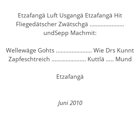
Etzafangä Luft Usgangä Etzafangä Hit
Fliegedätscher Zwätschgä ......................
undSepp Machmit:
Wellewäge Gohts ....................... Wie Drs Kunnt
Zapfeschtreich …………………. Kuttlä ….. Mund
Etzafangä
Juni 2010