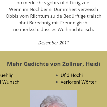
no merksch: s gohts uf d Firtig zue.
Wenn im Nochber si Dummheit verzeisch
Öbbis vom Riichtum zu de Bedürftige traisch
ohni Berechnig mit Freude gisch,
no merksch: dass es Weihnachte isch.
Dezember 2011
Mehr Gedichte von Zöllner, Heidi
rüehlig
Uf d Höchi
i Wunsch
Verloreni Wörter