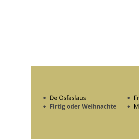
De Osfaslaus
F
Firtig oder Weihnachte
M