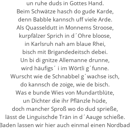
un ruhe duds in Gottes Hand.
Beim Schwätze hasch do gude Karde,
denn Babble kannsch uff viele Arde.
Als Quasseldutt in Monnems Stroose,
kurpfälzer Sprich in d´Ohre bloose,
in Karlsruh nah am blaue Rhei,
bisch mit Brigandedeitsch debei.
Un bi di gnitze Allemanne drunne,
wird häufigs´ i im Wörtli g´funne.
Wurscht wie de Schnabbel g´wachse isch,
do kannsch de zoige, wie de bisch.
Was e bunde Wies von Mundartblüte,
un Dichter die ihr Pflänzle hüde,
doch mancher Sproß wo do dud sprieße,
lässt de Linguischde Trän in d´Aauge schieße.
re Baden lassen wir hier auch einmal einen Nordb