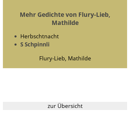
Mehr Gedichte von Flury-Lieb,
Mathilde
Herbschtnacht
S Schpinnli
Flury-Lieb, Mathilde
zur Übersicht