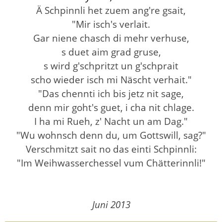
Ä Schpinnli het zuem ang're gsait,
"Mir isch's verlait.
Gar niene chasch di mehr verhuse,
s duet aim grad gruse,
s wird g'schpritzt un g'schprait
scho wieder isch mi Näscht verhait."
"Das chennti ich bis jetz nit sage,
denn mir goht's guet, i cha nit chlage.
I ha mi Rueh, z' Nacht un am Dag."
"Wu wohnsch denn du, um Gottswill, sag?"
Verschmitzt sait no das einti Schpinnli:
"Im Weihwasserchessel vum Chätterinnli!"
Juni 2013