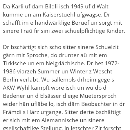
Dä Kärli uf däm Bildli isch 1949 uf d Wält
kumme un am Kaiserstuehl ufgwagse. Dr
schafft im e handwärklige Beruef un sorgt mit
sinere Fraü fir sini zwei schuelpflichtige Kinder.
Dr bschäftigt sich scho sitter sinere Schuelzit
gärn mit Sproche, do drunter aü mit em
Tirkische un em Neigriächische. Dr het 1972-
1986 viärzeh Summer un Winter z Wescht-
Berlin verläbt. Wu sällemols drheim gege s
AKW Wyhl kämpft wore isch un wu do d
Badener un d Elsässer d eige Muetersproch
wider hän ufläbe lo, isch däm Beobachter in dr
Främdi s Härz ufgange. Sitter derte bschäftigt
er sich mit em Alemannische un sinere
gsellschaftlige Stellung. In letschter Zit forscht