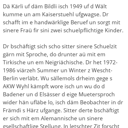
Dä Kärli uf däm Bildli isch 1949 uf d Wält
kumme un am Kaiserstuehl ufgwagse. Dr
schafft im e handwärklige Beruef un sorgt mit
sinere Fraü fir sini zwei schuelpflichtige Kinder.
Dr bschäftigt sich scho sitter sinere Schuelzit
gärn mit Sproche, do drunter aü mit em
Tirkische un em Neigriächische. Dr het 1972-
1986 viärzeh Summer un Winter z Wescht-
Berlin verläbt. Wu sällemols drheim gege s
AKW Wyhl kämpft wore isch un wu do d
Badener un d Elsässer d eige Muetersproch
wider hän ufläbe lo, isch däm Beobachter in dr
Främdi s Härz ufgange. Sitter derte bschäftigt
er sich mit em Alemannische un sinere
gsellschaftlige Stellung. In letschter Zit forscht