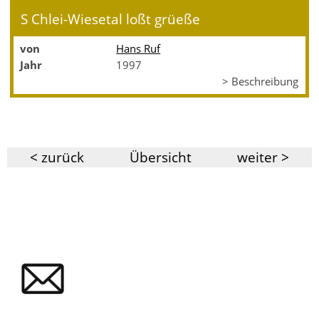
S Chlei-Wiesetal loßt grüeße
von
Hans Ruf
Jahr
1997
> Beschreibung
< zurück
Übersicht
weiter >