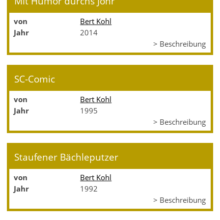
Mit Humor durchs Johr
von
Bert Kohl
Jahr
2014
> Beschreibung
SC-Comic
von
Bert Kohl
Jahr
1995
> Beschreibung
Staufener Bächleputzer
von
Bert Kohl
Jahr
1992
> Beschreibung