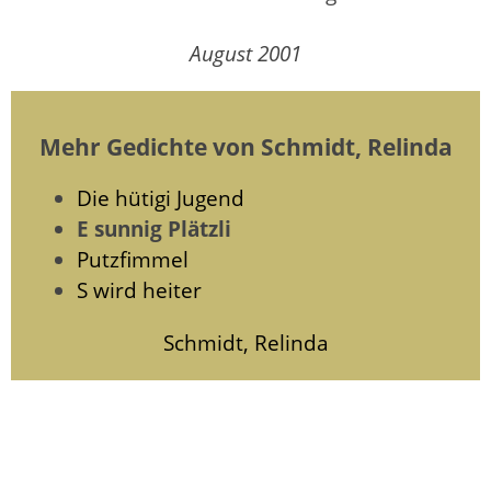
August 2001
Mehr Gedichte von Schmidt, Relinda
Die hütigi Jugend
E sunnig Plätzli
Putzfimmel
S wird heiter
Schmidt, Relinda