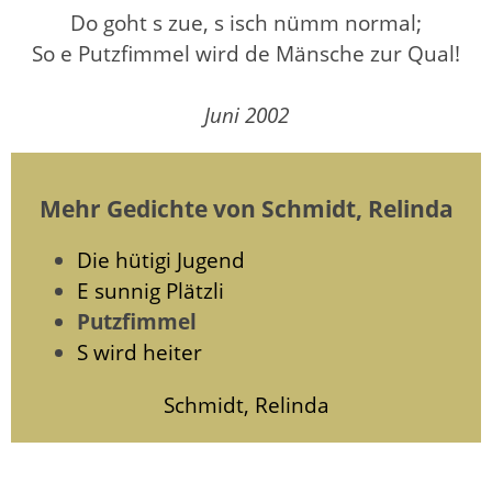
Do goht s zue, s isch nümm normal;
So e Putzfimmel wird de Mänsche zur Qual!
Juni 2002
Mehr Gedichte von Schmidt, Relinda
Die hütigi Jugend
E sunnig Plätzli
Putzfimmel
S wird heiter
Schmidt, Relinda