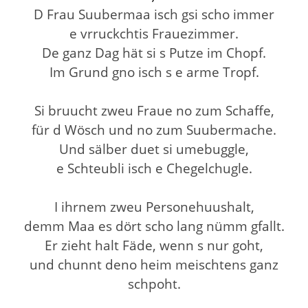
D Frau Suubermaa isch gsi scho immer
e vrruckchtis Frauezimmer.
De ganz Dag hät si s Putze im Chopf.
Im Grund gno isch s e arme Tropf.
Si bruucht zweu Fraue no zum Schaffe,
für d Wösch und no zum Suubermache.
Und sälber duet si umebuggle,
e Schteubli isch e Chegelchugle.
I ihrnem zweu Personehuushalt,
demm Maa es dört scho lang nümm gfallt.
Er zieht halt Fäde, wenn s nur goht,
und chunnt deno heim meischtens ganz
schpoht.