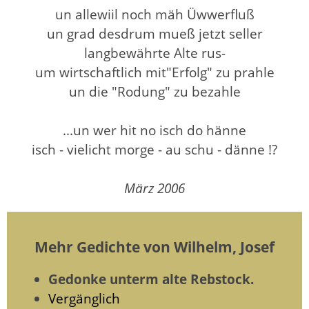
un allewiil noch mäh Üwwerfluß
un grad desdrum mueß jetzt seller
langbewährte Alte rus-
um wirtschaftlich mit"Erfolg" zu prahle
un die "Rodung" zu bezahle
...un wer hit no isch do hänne
isch - vielicht morge - au schu - dänne !?
März 2006
Mehr Gedichte von Wilhelm, Josef
Gedonke unterm alte Rebstock.
Vergänglich