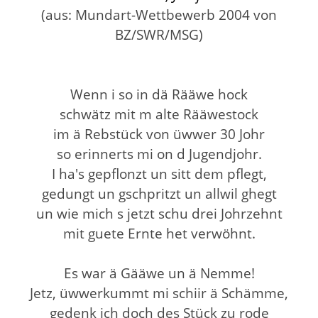
(aus: Mundart-Wettbewerb 2004 von
BZ/SWR/MSG)
Wenn i so in dä Rääwe hock
schwätz mit m alte Rääwestock
im ä Rebstück von üwwer 30 Johr
so erinnerts mi on d Jugendjohr.
I ha's gepflonzt un sitt dem pflegt,
gedungt un gschpritzt un allwil ghegt
un wie mich s jetzt schu drei Johrzehnt
mit guete Ernte het verwöhnt.
Es war ä Gääwe un ä Nemme!
Jetz, üwwerkummt mi schiir ä Schämme,
gedenk ich doch des Stück zu rode