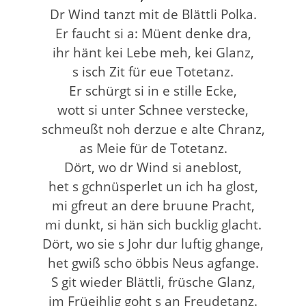
Dr Wind tanzt mit de Blättli Polka.
Er faucht si a: Müent denke dra,
ihr hänt kei Lebe meh, kei Glanz,
s isch Zit für eue Totetanz.
Er schürgt si in e stille Ecke,
wott si unter Schnee verstecke,
schmeußt noh derzue e alte Chranz,
as Meie für de Totetanz.
Dört, wo dr Wind si aneblost,
het s gchnüsperlet un ich ha glost,
mi gfreut an dere bruune Pracht,
mi dunkt, si hän sich bucklig glacht.
Dört, wo sie s Johr dur luftig ghange,
het gwiß scho öbbis Neus agfange.
S git wieder Blättli, früsche Glanz,
im Früeihlig goht s an Freudetanz.