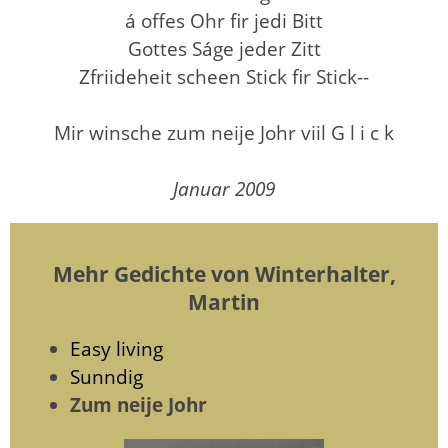
á offes Ohr fir jedi Bitt
Gottes Ságe jeder Zitt
Zfriideheit scheen Stick fir Stick--
Mir winsche zum neije Johr viil G l i c k
Januar 2009
Mehr Gedichte von Winterhalter,
Martin
Easy living
Sunndig
Zum neije Johr