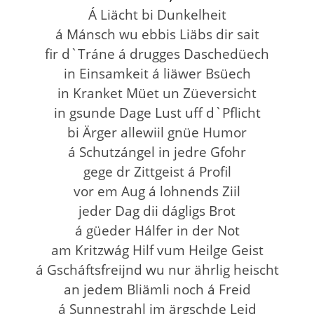
Á Liächt bi Dunkelheit
á Mánsch wu ebbis Liäbs dir sait
fir d`Tráne á drugges Daschedüech
in Einsamkeit á liäwer Bsüech
in Kranket Müet un Züeversicht
in gsunde Dage Lust uff d`Pflicht
bi Ärger allewiil gnüe Humor
á Schutzángel in jedre Gfohr
gege dr Zittgeist á Profil
vor em Aug á lohnends Ziil
jeder Dag dii dágligs Brot
á güeder Hálfer in der Not
am Kritzwág Hilf vum Heilge Geist
á Gscháftsfreijnd wu nur ährlig heischt
an jedem Bliämli noch á Freid
á Sunnestrahl im ärgschde Leid