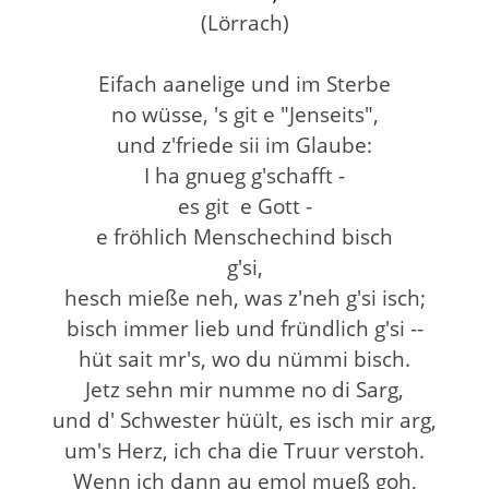
(Lörrach)
Eifach aanelige und im Sterbe
no wüsse, 's git e "Jenseits",
und z'friede sii im Glaube:
I ha gnueg g'schafft -
es git e Gott -
e fröhlich Menschechind bisch
g'si,
hesch mieße neh, was z'neh g'si isch;
bisch immer lieb und fründlich g'si --
hüt sait mr's, wo du nümmi bisch.
Jetz sehn mir numme no di Sarg,
und d' Schwester hüült, es isch mir arg,
um's Herz, ich cha die Truur verstoh.
Wenn ich dann au emol mueß goh,