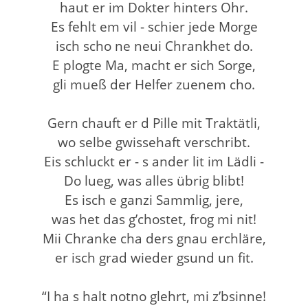
haut er im Dokter hinters Ohr.
Es fehlt em vil - schier jede Morge
isch scho ne neui Chrankhet do.
E plogte Ma, macht er sich Sorge,
gli mueß der Helfer zuenem cho.
Gern chauft er d Pille mit Traktätli,
wo selbe gwissehaft verschribt.
Eis schluckt er - s ander lit im Lädli -
Do lueg, was alles übrig blibt!
Es isch e ganzi Sammlig, jere,
was het das g’chostet, frog mi nit!
Mii Chranke cha ders gnau erchläre,
er isch grad wieder gsund un fit.
“I ha s halt notno glehrt, mi z’bsinne!