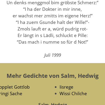
Un denks menggmol bim gröbste Schmerz:”
“I ha der Dokter in mir inne,
er wachst mer zmitts im eigene Herz!”
“I ha zuem Gsunde halt der Wille!”-
Zmols lauft er a, würd pudrig rot-
Er längt in s Lädli, schluckt e Pille:
“Das mach i numme so für d Not!”
Juli 1999
Mehr Gedichte von Salm, Hedwig
opplet Gottlob
Iisrege
ringi Sache
Wissi Chilche
Salm, Hedwig