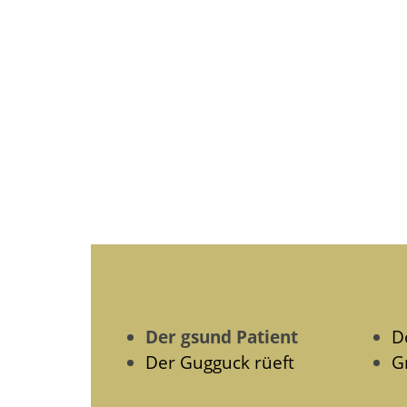
Der gsund Patient
D
Der Gugguck rüeft
G