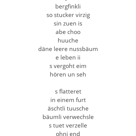
bergfinkli
so stucker virzig
sin zuen is
abe choo
huuche
däne leere nussbäum
e leben ii
s vergoht eim
hören un seh
s flatteret
in einem furt
äschtli tuusche
bäumli verwechsle
s tuet verzelle
ohni end