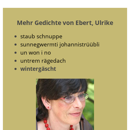
Mehr Gedichte von Ebert, Ulrike
staub schnuppe
sunnegwermti johannistrüübli
un won i no
untrem rägedach
wintergäscht