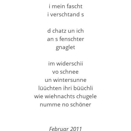
i mein fascht
i verschtand s
d chatz un ich
an s fenschter
gnaglet
im widerschii
vo schnee
un wintersunne
lüüchten ihri büüchli
wie wiehnachts chugele
numme no schöner
Februar 2011