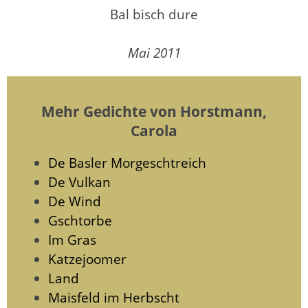
Bal bisch dure
Mai 2011
Mehr Gedichte von Horstmann,
Carola
De Basler Morgeschtreich
De Vulkan
De Wind
Gschtorbe
Im Gras
Katzejoomer
Land
Maisfeld im Herbscht