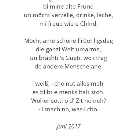
bi mine alte Fründ
un möcht verzelle, drinke, lache,
mi freue wie e Chind.
Möcht ame schöne Früehligsdag
die ganzi Welt umarme,
un brächti 's Gueti, wo i trag
de andere Mensche ane.
I weiß, i cho nüt alles meh,
es blibt e menks halt stoh.
Woher sotti o d' Zit no neh?
- I mach no, was i cho.
Juni 2017