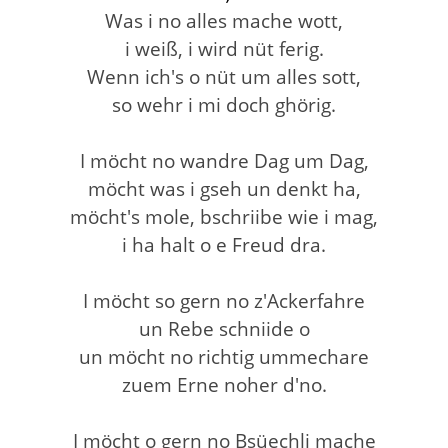
Was i no alles mache wott,
i weiß, i wird nüt ferig.
Wenn ich's o nüt um alles sott,
so wehr i mi doch ghörig.
I möcht no wandre Dag um Dag,
möcht was i gseh un denkt ha,
möcht's mole, bschriibe wie i mag,
i ha halt o e Freud dra.
I möcht so gern no z'Ackerfahre
un Rebe schniide o
un möcht no richtig ummechare
zuem Erne noher d'no.
I möcht o gern no Bsüechli mache