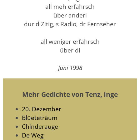
all meh erfahrsch
über anderi
dur d Zitig, s Radio, dr Fernseher
all weniger erfahrsch
über di
Juni 1998
Mehr Gedichte von Tenz, Inge
20. Dezember
Blüeteträum
Chinderauge
De Weg