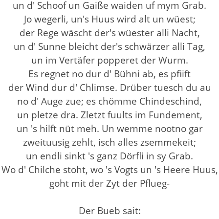
un d' Schoof un Gaiße waiden uf mym Grab.
Jo wegerli, un's Huus wird alt un wüest;
der Rege wäscht der's wüester alli Nacht,
un d' Sunne bleicht der's schwärzer alli Tag,
un im Vertäfer popperet der Wurm.
Es regnet no dur d' Bühni ab, es pfiift
der Wind dur d' Chlimse. Drüber tuesch du au
no d' Auge zue; es chömme Chindeschind,
un pletze dra. Zletzt fuults im Fundement,
un 's hilft nüt meh. Un wemme nootno gar
zweituusig zehlt, isch alles zsemmekeit;
un endli sinkt 's ganz Dörfli in sy Grab.
Wo d' Chilche stoht, wo 's Vogts un 's Heere Huus,
goht mit der Zyt der Pflueg-
Der Bueb sait: