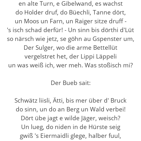
en alte Turn, e Gibelwand, es wachst
do Holder druf, do Büechli, Tanne dört,
un Moos un Farn, un Raiger sitze druff -
's isch schad derfür! - Un sinn bis dörthi d'Lüt
so närsch wie jetz, se göhn au Gspenster um,
Der Sulger, wo die arme Bettellüt
vergelstret het, der Lippi Läppeli
un was weiß ich, wer meh. Was stoßisch mi?
Der Bueb sait:
Schwätz liisli, Ätti, bis mer über d' Bruck
do sinn, un do an Berg un Wald verbei!
Dört übe jagt e wilde Jäger, weisch?
Un lueg, do niden in de Hürste seig
gwiß 's Eiermaidli glege, halber fuul,