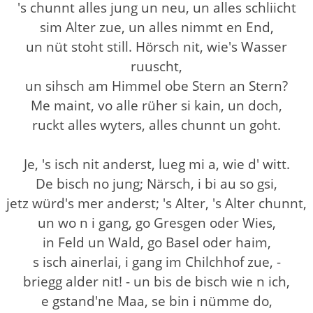
's chunnt alles jung un neu, un alles schliicht
sim Alter zue, un alles nimmt en End,
un nüt stoht still. Hörsch nit, wie's Wasser
ruuscht,
un sihsch am Himmel obe Stern an Stern?
Me maint, vo alle rüher si kain, un doch,
ruckt alles wyters, alles chunnt un goht.
Je, 's isch nit anderst, lueg mi a, wie d' witt.
De bisch no jung; Närsch, i bi au so gsi,
jetz würd's mer anderst; 's Alter, 's Alter chunnt,
un wo n i gang, go Gresgen oder Wies,
in Feld un Wald, go Basel oder haim,
s isch ainerlai, i gang im Chilchhof zue, -
briegg alder nit! - un bis de bisch wie n ich,
e gstand'ne Maa, se bin i nümme do,