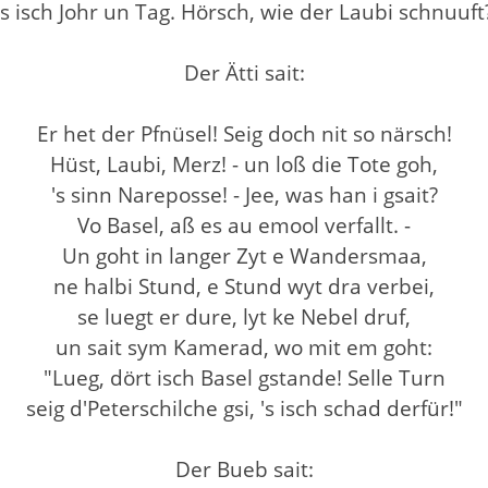
's isch Johr un Tag. Hörsch, wie der Laubi schnuuft
Der Ätti sait:
Er het der Pfnüsel! Seig doch nit so närsch!
Hüst, Laubi, Merz! - un loß die Tote goh,
's sinn Nareposse! - Jee, was han i gsait?
Vo Basel, aß es au emool verfallt. -
Un goht in langer Zyt e Wandersmaa,
ne halbi Stund, e Stund wyt dra verbei,
se luegt er dure, lyt ke Nebel druf,
un sait sym Kamerad, wo mit em goht:
"Lueg, dört isch Basel gstande! Selle Turn
seig d'Peterschilche gsi, 's isch schad derfür!"
Der Bueb sait: