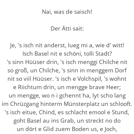
Nai, was de saisch!
Der Ätti sait:
Je, 's isch nit anderst, lueg mi a, wie d' witt!
Isch Basel nit e schöni, tolli Stadt?
's sinn Hüüser drin, 's isch menggi Chilche nit
so groß, un Chilche, 's sinn in menggem Dorf
nit so viil Hüüser. 's isch e Volchspil, 's wohnt
e Riichtum drin, un mengge brave Heer;
un mengge, wo n i gchennt ha, lyt scho lang
im Chrüzgang hinterm Münsterplatz un schlooft.
's isch eitue, Chind, es schlacht emool e Stund,
goht Basel au ins Grab, un streckt no do
un dört e Glid zuem Boden us, e Joch,