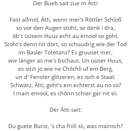
Der Bueb sait zue m Ätti:
Fast allmol, Ätti, wenn mer's Röttler Schloß
so vor den Augen stoht, se denk i dra,
öb's üüsem Huus echt au emool so goht.
Stoht's denn nit dört, so schuudrig wie der Tod
im Basler Totetanz? Es gruuset mer,
wie länger as me's bschaut. Un üüser Huus,
es sitzt jo wie ne Chilchli uf em Berg,
un d' Fenster glitzeren, es isch e Staat.
Schwätz, Ätti, goht's em echterst au no so?
I main emool, es chönn schier gar nit sii.
Der Ätti sait:
Du guete Burst, 's cha friili sii, was mainsch?