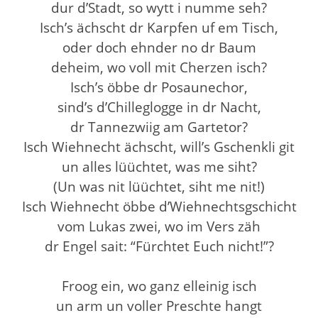
dur d’Stadt, so wytt i numme seh?
Isch’s ächscht dr Karpfen uf em Tisch,
oder doch ehnder no dr Baum
deheim, wo voll mit Cherzen isch?
Isch’s öbbe dr Posaunechor,
sind’s d’Chilleglogge in dr Nacht,
dr Tannezwiig am Gartetor?
Isch Wiehnecht ächscht, will’s Gschenkli git
un alles lüüchtet, was me siht?
(Un was nit lüüchtet, siht me nit!)
Isch Wiehnecht öbbe d’Wiehnechtsgschicht
vom Lukas zwei, wo im Vers zäh
dr Engel sait: “Fürchtet Euch nicht!”?
Froog ein, wo ganz elleinig isch
un arm un voller Preschte hangt