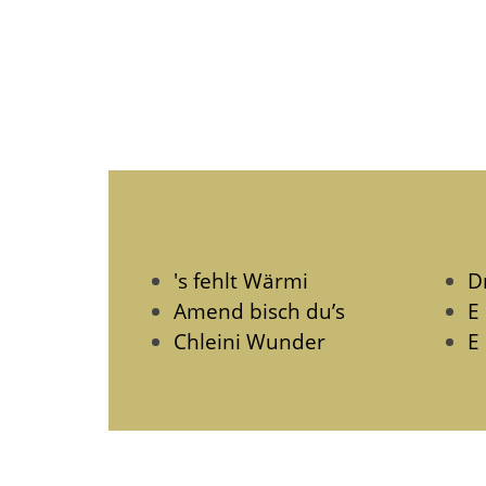
's fehlt Wärmi
D
Amend bisch du’s
E
Chleini Wunder
E