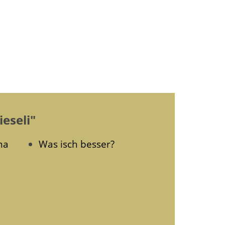
ieseli"
ma
Was isch besser?