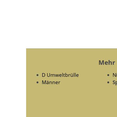
Mehr G
D Umweltbrülle
N
Männer
S