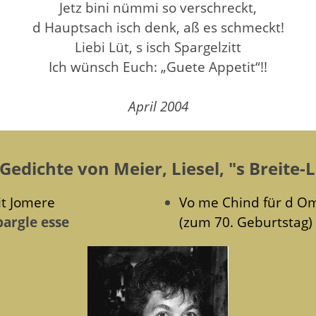
Jetz bini nümmi so verschreckt,
d Hauptsach isch denk, aß es schmeckt!
Liebi Lüt, s isch Spargelzitt
Ich wünsch Euch: „Guete Appetit“!!
April 2004
edichte von Meier, Liesel, "s Breite-L
it Jomere
Vo me Chind für d O
pargle esse
(zum 70. Geburtstag)