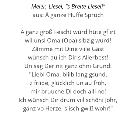
Meier, Liesel, "s Breite-Lieseli"
aus: Ä ganze Huffe Sprüch
Ä ganz groß Fescht würd hüte gfiirt
wil unsi Oma (Opa) sibzig würd!
Zämme mit Dine viile Gäst
wünsch au ich Dir s Allerbest!
Un sag Der nit ganz ohni Grund:
"Liebi Oma, bliib lang gsund,
z friide, glücklich un au froh,
mir bruuche Di doch alli no!
Ich wünsch Dir drum viil schöni Johr,
ganz vo Herze, s isch gwiß wohr!"