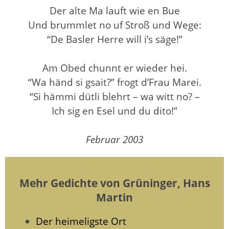
Der alte Ma lauft wie en Bue
Und brummlet no uf Stroß und Wege:
“De Basler Herre will i’s säge!”
Am Obed chunnt er wieder hei.
“Wa händ si gsait?” frogt d’Frau Marei.
“Si hämmi dütli blehrt – wa witt no? –
Ich sig en Esel und du dito!”
Februar 2003
Mehr Gedichte von Grüninger, Hans
Martin
Der heimeligste Ort