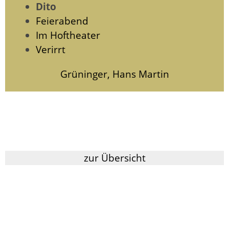
Dito
Feierabend
Im Hoftheater
Verirrt
Grüninger, Hans Martin
zur Übersicht