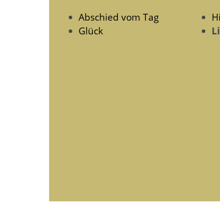
Abschied vom Tag
Hi
Glück
L