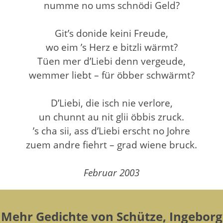
numme no ums schnödi Geld?
Git’s donide keini Freude,
wo eim ’s Herz e bitzli wärmt?
Tüen mer d’Liebi denn vergeude,
wemmer liebt – für öbber schwärmt?
D’Liebi, die isch nie verlore,
un chunnt au nit glii öbbis zruck.
’s cha sii, ass d’Liebi erscht no Johre
zuem andre fiehrt – grad wiene bruck.
Februar 2003
Mehr Gedichte von Schütze, Ingeborg