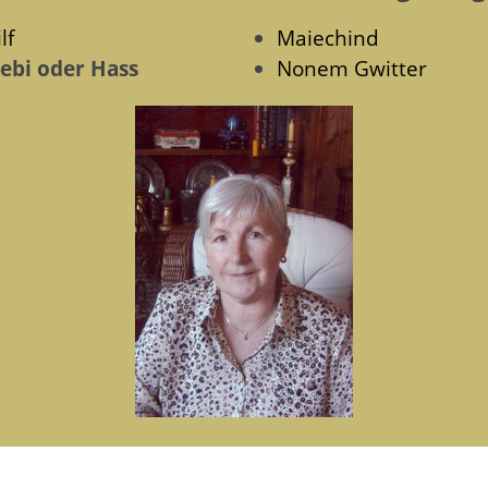
lf
Maiechind
iebi oder Hass
Nonem Gwitter