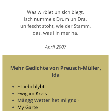
Was wirblet un sich biegt,
isch numme s Drum un Dra,
un fescht stoht, wie der Stamm,
das, was i in mer ha.
April 2007
Mehr Gedichte von Preusch-Müller,
Ida
E Liebi blybt
Ewig im Kreis
Mängg Wetter het mi gno -
My Garte