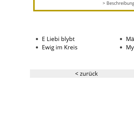
> Beschreibun
E Liebi blybt
Mä
Ewig im Kreis
My
< zurück