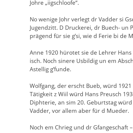
Johre „iigschloofe“.
No wenige Johr verlegt dr Vadder si Gs
Jugendzitt. D Druckerei, dr Buech- un 
prägend für sie g’si, wie d Ferie bi de
Anne 1920 hürotet sie de Lehrer Hans
isch. Noch sinere Usbildig un em Absc
Astellig g’funde.
Wolfgang, der erscht Bueb, würd 1921 
Tätigkeit z Wiil würd Hans Preusch 193
Diphterie, an sim 20. Geburtstag würd 
Vadder, vor allem aber für d Mueder.
Noch em Chrieg und dr Gfangeschaft – oh