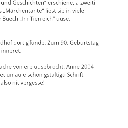
und Geschichten“ erschiene, a zweiti
 „Märchentante“ liest sie in viele
 Buech „Im Tierreich“ uuse.
riedhof dört g’funde. Zum 90. Geburtstag
rinneret.
t Sache von ere uusebrocht. Anne 2004
t un au e schön gstaltigti Schrift
also nit vergesse!