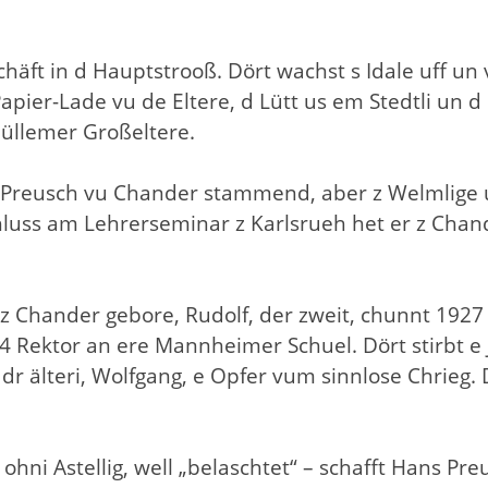
chäft in d Hauptstrooß. Dört wachst s Idale uff un
Papier-Lade vu de Eltere, d Lütt us em Stedtli un
 Müllemer Großeltere.
 Preusch vu Chander stammend, aber z Welmlige u
hluss am Lehrerseminar z Karlsrueh het er z Chand
z Chander gebore, Rudolf, der zweit, chunnt 1927
4 Rektor an ere Mannheimer Schuel. Dört stirbt e 
dr älteri, Wolfgang, e Opfer vum sinnlose Chrieg. D
ni Astellig, well „belaschtet“ – schafft Hans Preu