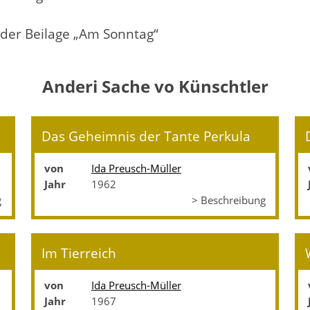
 der Beilage „Am Sonntag“
Anderi Sache vo Künschtler
Das Geheimnis der Tante Perkula
von
Ida Preusch-Müller
Jahr
1962
g
> Beschreibung
Im Tierreich
von
Ida Preusch-Müller
Jahr
1967