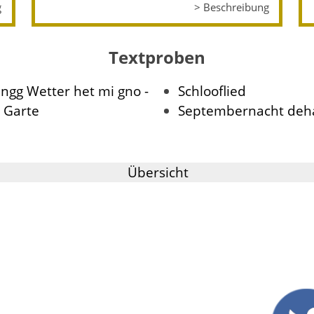
g
> Beschreibung
Textproben
ngg Wetter het mi gno -
Schlooflied
 Garte
Septembernacht deh
Übersicht