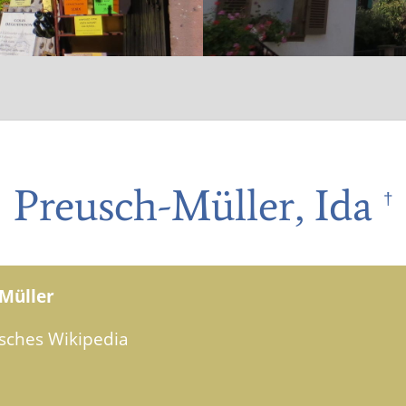
Preusch-Müller, Ida
†
-Müller
sches Wikipedia