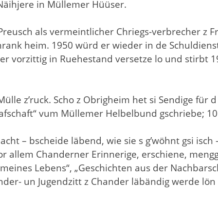
 Näihjere in Müllemer Hüüser.
usch als vermeintlicher Chriegs-verbrecher z Frib
rank heim. 1950 würd er wieder in de Schuldienst 
r vorzittig in Ruehestand versetze lo und stirbt 
Mülle z’ruck. Scho z Obrigheim het si Sendige fü
kgrafschaft“ vum Müllemer Helbelbund gschriebe; 100
cht – bscheide läbend, wie sie s g’wöhnt gsi isch –
 vor allem Chanderner Erinnerige, erschiene, mengg
 meines Lebens“, „Geschichten aus der Nachbarsc
Chinder- un Jugendzitt z Chander läbändig werde l