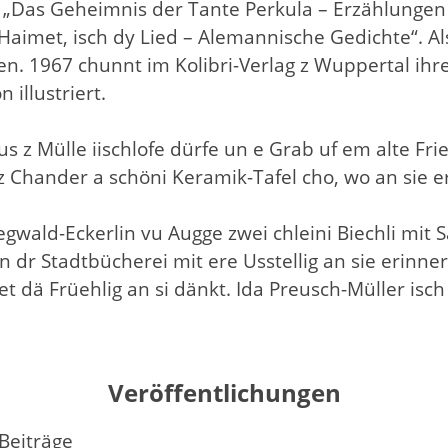
 „Das Geheimnis der Tante Perkula – Erzählungen 
 Haimet, isch dy Lied – Alemannische Gedichte“. Als
. 1967 chunnt im Kolibri-Verlag z Wuppertal ihre
 illustriert.
uus z Mülle iischlofe dürfe un e Grab uf em alte F
z Chander a schöni Keramik-Tafel cho, wo an sie e
iegwald-Eckerlin vu Augge zwei chleini Biechli mi
dr Stadtbücherei mit ere Usstellig an sie erinnere
t dä Früehlig an si dänkt. Ida Preusch-Müller isch 
Veröffentlichungen
Beiträge