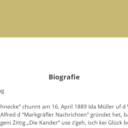
Biografie
ag
chnecke“ chunnt am 16. April 1889 Ida Müller uf d
fred d “Markgräfler Nachrichten“ gründet het, ba
geni Zittig „Die Kander“ use z’geh, isch kei Glück 