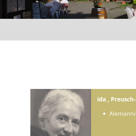
Ida , Preusch
Alemanni