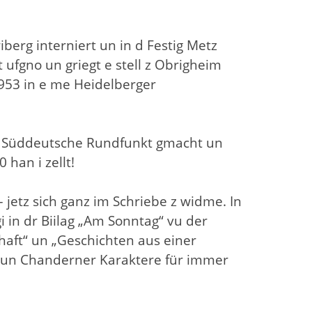
erg interniert un in d Festig Metz
ufgno un griegt e stell z Obrigheim
1953 in e me Heidelberger
r d Süddeutsche Rundfunkt gmacht un
 han i zellt!
 jetz sich ganz im Schriebe z widme. In
i in dr Biilag „Am Sonntag“ vu der
haft“ un „Geschichten aus einer
ön un Chanderner Karaktere für immer