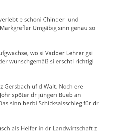
 verlebt e schöni Chinder- und
 d Markgrefler Umgäbig sinn genau so
fgwachse, wo si Vadder Lehrer gsi
er wunschgemäß si erschti richtigi
 z Gersbach uf d Wält. Noch ere
Johr spöter dr jüngeri Bueb an
as sinn herbi Schicksalsschleg für dr
sch als Helfer in dr Landwirtschaft z