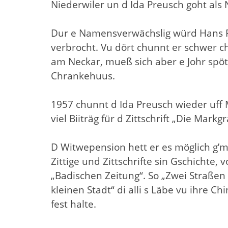
Niederwiler un d Ida Preusch goht als
Dur e Namensverwächslig würd Hans Pre
verbrocht. Vu dört chunnt er schwer ch
am Neckar, mueß sich aber e Johr spöte
Chrankehuus.
1957 chunnt d Ida Preusch wieder uff 
viel Biiträg für d Zittschrift „Die Mar
D Witwepension hett er es möglich g’ma
Zittige und Zittschrifte sin Gschichte,
„Badischen Zeitung“. So „Zwei Straßen
kleinen Stadt“ di alli s Läbe vu ihre 
fest halte.