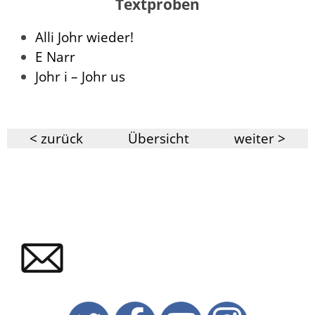
Textproben
Alli Johr wieder!
E Narr
Johr i – Johr us
< zurück
Übersicht
weiter >