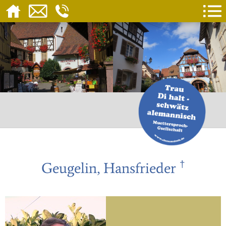
†
Geugelin, Hansfrieder