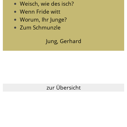
Weisch, wie des isch?
Wenn Fride witt
Worum, Ihr Junge?
Zum Schmunzle
Jung, Gerhard
zur Übersicht