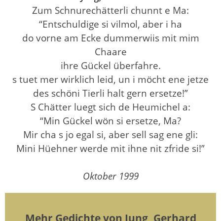
Zum Schnurechätterli chunnt e Ma:
“Entschuldige si vilmol, aber i ha
do vorne am Ecke dummerwiis mit mim
Chaare
ihre Gückel überfahre.
s tuet mer wirklich leid, un i möcht ene jetze
des schöni Tierli halt gern ersetze!”
S Chätter luegt sich de Heumichel a:
“Min Gückel wön si ersetze, Ma?
Mir cha s jo egal si, aber sell sag ene gli:
Mini Hüehner werde mit ihne nit zfride si!”
Oktober 1999
Mehr Gedichte von Jung, Gerhard