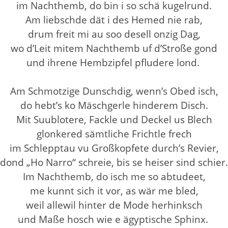
im Nachthemb, do bin i so schä kugelrund.
Am liebschde dät i des Hemed nie rab,
drum freit mi au soo desell onzig Dag,
wo d’Leit mitem Nachthemb uf d’Stroße gond
und ihrene Hembzipfel pfludere lond.
Am Schmotzige Dunschdig, wenn’s Obed isch,
do hebt’s ko Mäschgerle hinderem Disch.
Mit Suublotere, Fackle und Deckel us Blech
glonkered sämtliche Frichtle frech
im Schlepptau vu Großkopfete durch’s Revier,
dond „Ho Narro“ schreie, bis se heiser sind schier.
Im Nachthemb, do isch me so abtudeet,
me kunnt sich it vor, as wär me bled,
weil allewil hinter de Mode herhinksch
und Maße hosch wie e ägyptische Sphinx.