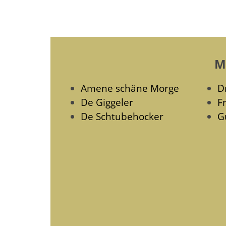
M
Amene schäne Morge
D
De Giggeler
F
De Schtubehocker
G