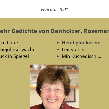
Februar 2001
ehr Gedichte von Banholzer, Rosemar
ruf baue
Hembglonkereie
rüejohrserwache
Leit vu heit
uck in Spiegel
Min Kuchedisch ...