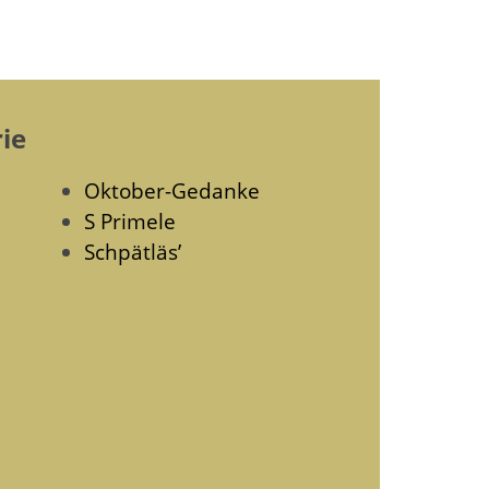
ie
Oktober-Gedanke
S Primele
Schpätläs’