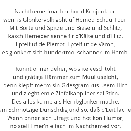
Nachthemedmacher hond Konjunktur,
wenn’s Glonkervolk goht uf Hemed-Schau-Tour.
Mit Borte und Spitze und Biese und Schlitz,
kasch Hemeder senne fir d’Kälte und d’Hitz.
I pfeif uf de Pierrot, i pfeif uf de Vämp,
es glonkert sich hundertmol schänner im Hemb.
Kunnt onner deher, wo’s ite veschtoht
und grätige Hämmer zum Muul useloht,
denn klepft merm sin Griesgram rus usem Hirn
und zieght em e Zipfelkapp iber sei Stirn.
Des alles ka me als Hembglonker mache,
am Schmotzige Dunschdig und so, daß d’Leit lache
Wenn onner sich ufregt und hot kon Humor,
no stell i mer’n eifach im Nachthemed vor.