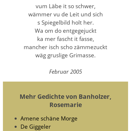
vum Läbe it so schwer,
wämmer vu de Leit und sich
s Spiegelbild holt her.
Wa om do entgegejuckt
ka mer fascht it fasse,
mancher isch scho zämmezuckt
wäg gruslige Grimasse.
Februar 2005
Mehr Gedichte von Banholzer,
Rosemarie
Amene schäne Morge
De Giggeler