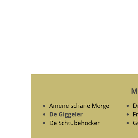
M
Amene schäne Morge
D
De Giggeler
F
De Schtubehocker
G