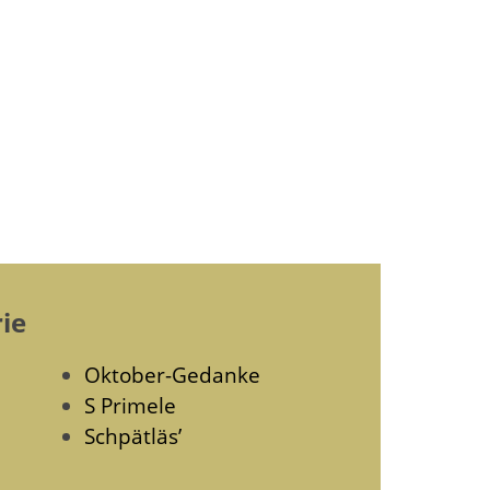
ie
Oktober-Gedanke
S Primele
Schpätläs’