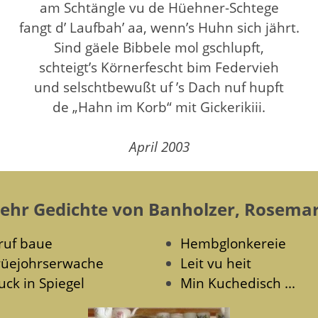
am Schtängle vu de Hüehner-Schtege
fangt d’ Laufbah’ aa, wenn’s Huhn sich jährt.
Sind gäele Bibbele mol gschlupft,
schteigt’s Körnerfescht bim Federvieh
und selschtbewußt uf ’s Dach nuf hupft
de „Hahn im Korb“ mit Gickerikiii.
April 2003
ehr Gedichte von Banholzer, Rosemar
ruf baue
Hembglonkereie
rüejohrserwache
Leit vu heit
uck in Spiegel
Min Kuchedisch ...