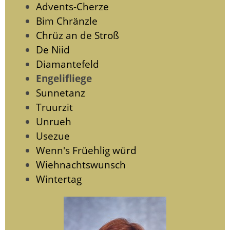
Advents-Cherze
Bim Chränzle
Chrüz an de Stroß
De Niid
Diamantefeld
Engelifliege
Sunnetanz
Truurzit
Unrueh
Usezue
Wenn's Früehlig würd
Wiehnachtswunsch
Wintertag