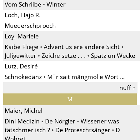
Vom Schriibe
•
Winter
Loch, Hajo R.
Muederschprooch
Loy, Mariele
Kaibe Fliege
•
Advent us ere andere Sicht
•
Juligewitter
•
Zeiche setze . . .
•
Spatz un Wecke
Lutz, Desiré
Schnokedänz
•
M`r sait mängmol e Wort ...
nuff ↑
M
Maier, Michel
Dini Medizin
•
De Nörgler
•
Wissener was
tätschmer isch ?
•
De Proteschtsänger
•
D
Wohret