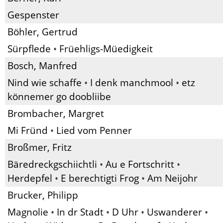
Gespenster
Böhler, Gertrud
Sürpflede
•
Früehligs-Müedigkeit
Bosch, Manfred
Nind wie schaffe
•
I denk manchmool
•
etz
könnemer go doobliibe
Brombacher, Margret
Mi Fründ
•
Lied vom Penner
Broßmer, Fritz
Bäredreckgschiichtli
•
Au e Fortschritt
•
Herdepfel
•
E berechtigti Frog
•
Am Neijohr
Brucker, Philipp
Magnolie
•
In dr Stadt
•
D Uhr
•
Uswanderer
•