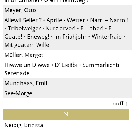
Meyer, Otto
Allewil Seller ?
•
Aprile - Wetter
•
Narri – Narro !
•
Tribelweiger
•
Kurz drvor!
•
E – aber!
•
E
Guate!
•
Eneweg!
•
Im Friahjohr
•
Winterfraid
•
Mit guatem Wille
Müller, Margot
Hiwwe un Diwwe
•
D' Lieäbi
•
Summerliichti
Serenade
Mundhaas, Emil
See-Morge
nuff ↑
N
Neidig, Brigitta