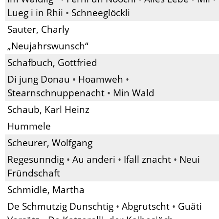
Lueg i in Rhii
•
Schneeglöckli
Sauter, Charly
„Neujahrswunsch“
Schafbuch, Gottfried
Di jung Donau
•
Hoamweh
•
Stearnschnuppenacht
•
Min Wald
Schaub, Karl Heinz
Hummele
Scheurer, Wolfgang
Regesunndig
•
Au anderi
•
Ifall znacht
•
Neui
Fründschaft
Schmidle, Martha
De Schmutzig Dunschtig
•
Abgrutscht
•
Guäti