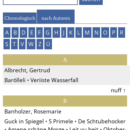
Chronologisch
nach Autoren
A
B
D
E
F
G
H
J
K
L
M
N
O
P
R
S
T
V
W
Z
Ü
A
Albrecht, Gertrud
Barölleli
•
Veriiste Wasserfall
nuff ↑
B
Banholzer, Rosemarie
Guck in Spiegel
•
S Primele
•
De Schtubehocker
•
Amene schäne Morge
•
Leit vu heit
•
Oktober-