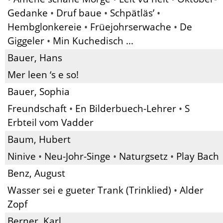
Gedanke
•
Druf baue
•
Schpätläs’
•
Hembglonkereie
•
Früejohrserwache
•
De
Giggeler
•
Min Kuchedisch ...
Bauer, Hans
Mer leen ‘s e so!
Bauer, Sophia
Freundschaft
•
En Bilderbuech-Lehrer
•
S
Erbteil vom Vadder
Baum, Hubert
Ninive
•
Neu-Johr-Singe
•
Naturgsetz
•
Play Bach
Benz, August
Wasser sei e gueter Trank (Trinklied)
•
Alder
Zopf
Berner, Karl