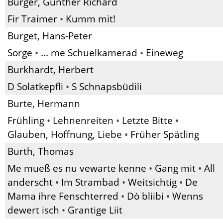
Burger, Günther Richard
Fir Traimer
•
Kumm mit!
Burget, Hans-Peter
Sorge
•
... me Schuelkamerad
•
Eineweg
Burkhardt, Herbert
D Solatkepfli
•
S Schnapsbüdili
Burte, Hermann
Frühling
•
Lehnenreiten
•
Letzte Bitte
•
Glauben, Hoffnung, Liebe
•
Früher Spätling
Burth, Thomas
Me mueß es nu vewarte kenne
•
Gang mit
•
All
anderscht
•
Im Strambad
•
Weitsichtig
•
De
Mama ihre Fenschterred
•
Dò bliibi
•
Wenns
dewert isch
•
Grantige Liit