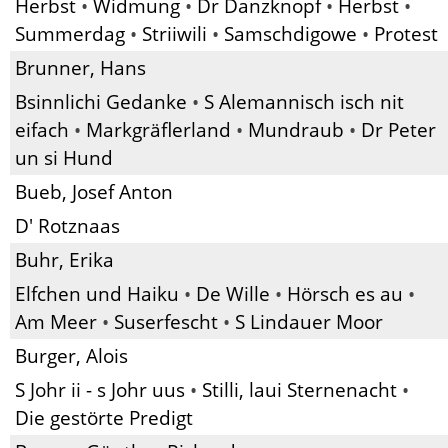
Herbst
•
Widmung
•
Dr Danzknopf
•
Herbst
•
Summerdag
•
Striiwili
•
Samschdigowe
•
Protest
Brunner, Hans
Bsinnlichi Gedanke
•
S Alemannisch isch nit
eifach
•
Markgräflerland
•
Mundraub
•
Dr Peter
un si Hund
Bueb, Josef Anton
D' Rotznaas
Buhr, Erika
Elfchen und Haiku
•
De Wille
•
Hörsch es au
•
Am Meer
•
Suserfescht
•
S Lindauer Moor
Burger, Alois
S Johr ii - s Johr uus
•
Stilli, laui Sternenacht
•
Die gestörte Predigt