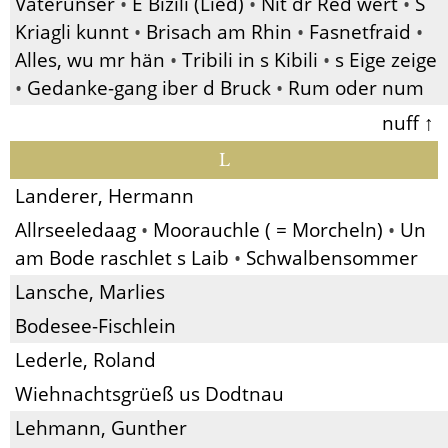
Vaterunser
•
E Bizili (Lied)
•
Nit dr Red wert
•
S
Kriagli kunnt
•
Brisach am Rhin
•
Fasnetfraid
•
Alles, wu mr hän
•
Tribili in s Kibili
•
s Eige zeige
•
Gedanke-gang iber d Bruck
•
Rum oder num
nuff ↑
L
Landerer, Hermann
Allrseeledaag
•
Moorauchle ( = Morcheln)
•
Un
am Bode raschlet s Laib
•
Schwalbensommer
Lansche, Marlies
Bodesee-Fischlein
Lederle, Roland
Wiehnachtsgrüeß us Dodtnau
Lehmann, Gunther