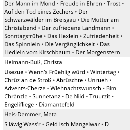
Der Mann im Mond
•
Freude in Ehren
•
Trost
•
Auf den Tod eines Zechers
•
Der
Schwarzwälder im Breisgau
•
Die Mutter am
Christabend
•
Der zufriedene Landmann
•
Sonntagsfrühe
•
Das Hexlein
•
Zufriedenheit
•
Das Spinnlein
•
Die Vergänglichkeit
•
Das
Liedlein vom Kirschbaum
•
Der Morgenstern
Heimann-Buß, Christa
Usezue
•
Wenn's Früehlig würd
•
Wintertag
•
Chrüz an de Stroß
•
Abrüschte
•
Unrueh
•
Advents-Cherze
•
Wiehnachtswunsch
•
Bim
Chränzle
•
Sunnetanz
•
De Niid
•
Truurzit
•
Engelifliege
•
Diamantefeld
Heis-Demmer, Meta
S läwig Wass'r
•
Geld isch Mangelwar
•
D