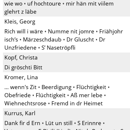
wie wo
•
uf hochtoure
•
mir hän mit viilem
glehrt z läbe
Kleis, Georg
Rich will i wäre
•
Numme nit jomre
•
Friähjohr
isch’s
•
Märzeschdaub
•
Dr Gluscht
•
Dr
Unzfriedene
•
S’ Nasetröpfli
Kopf, Christa
Di gröschti Bitt
Kromer, Lina
... wenn's Zit
•
Beerdigung
•
Flüchtigkeit
•
Obefriede
•
Flüchtigkeit
•
Aß mer lebe
•
Wiehnechtsrose
•
Fremd in dr Heimet
Kurrus, Karl
Dank fir d Ern
•
Lüt un still
•
S Erinnre
•