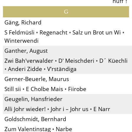
nuff ↑
G
Gäng, Richard
S Feldmüsli
•
Regenacht
•
Salz un Brot un Wi
•
Winterwendi
Ganther, August
Zwi Bah'verwalder
•
D' Meischderi
•
D´ Küechli
•
Anderi Zidde
•
V'rständiga
Gerner-Beuerle, Maurus
Still sii
•
E Cholbe Mais
•
Fiirobe
Geugelin, Hansfrieder
Alli Johr wieder!
•
Johr i – Johr us
•
E Narr
Goldschmidt, Bernhard
Zum Valentinstag
•
Narbe