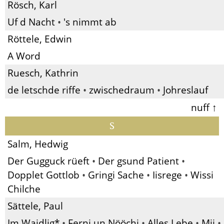
Rösch, Karl
Uf d Nacht
•
's nimmt ab
Röttele, Edwin
A Word
Ruesch, Kathrin
de letschde riffe
•
zwischedraum
•
Johreslauf
nuff ↑
S
Salm, Hedwig
Der Gugguck rüeft
•
Der gsund Patient
•
Dopplet Gottlob
•
Gringi Sache
•
Iisrege
•
Wissi
Chilche
Sättele, Paul
Im Waidlig*
•
Ferni un Nööchi
•
Alles Lebe
•
Mii
•