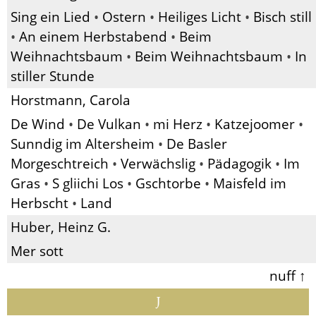
Sing ein Lied
•
Ostern
•
Heiliges Licht
•
Bisch still
•
An einem Herbstabend
•
Beim
Weihnachtsbaum
•
Beim Weihnachtsbaum
•
In
stiller Stunde
Horstmann, Carola
De Wind
•
De Vulkan
•
mi Herz
•
Katzejoomer
•
Sunndig im Altersheim
•
De Basler
Morgeschtreich
•
Verwächslig
•
Pädagogik
•
Im
Gras
•
S gliichi Los
•
Gschtorbe
•
Maisfeld im
Herbscht
•
Land
Huber, Heinz G.
Mer sott
nuff ↑
J