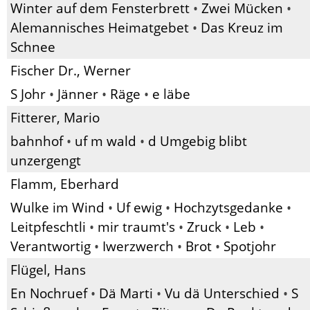
Winter auf dem Fensterbrett
•
Zwei Mücken
•
Alemannisches Heimatgebet
•
Das Kreuz im
Schnee
Fischer Dr., Werner
S Johr
•
Jänner
•
Räge
•
e läbe
Fitterer, Mario
bahnhof
•
uf m wald
•
d Umgebig blibt
unzergengt
Flamm, Eberhard
Wulke im Wind
•
Uf ewig
•
Hochzytsgedanke
•
Leitpfeschtli
•
mir traumt's
•
Zruck
•
Leb
•
Verantwortig
•
Iwerzwerch
•
Brot
•
Spotjohr
Flügel, Hans
En Nochruef
•
Dä Marti
•
Vu dä Unterschied
•
S