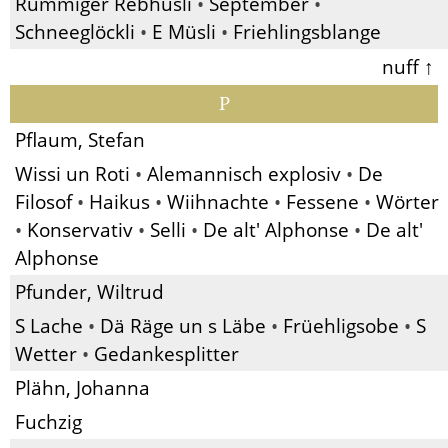
Rümmiger Rebhüsli
•
September
•
Schneeglöckli
•
E Müsli
•
Friehlingsblange
nuff ↑
P
Pflaum, Stefan
Wissi un Roti
•
Alemannisch explosiv
•
De
Filosof
•
Haikus
•
Wiihnachte
•
Fessene
•
Wörter
•
Konservativ
•
Selli
•
De alt' Alphonse
•
De alt'
Alphonse
Pfunder, Wiltrud
S Lache
•
Dä Räge un s Läbe
•
Früehligsobe
•
S
Wetter
•
Gedankesplitter
Plähn, Johanna
Fuchzig