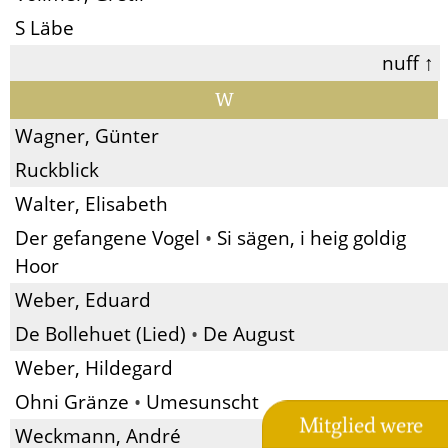
S Läbe
nuff ↑
W
Wagner, Günter
Ruckblick
Walter, Elisabeth
Der gefangene Vogel
•
Si sägen, i heig goldig
Hoor
Weber, Eduard
De Bollehuet (Lied)
•
De August
Weber, Hildegard
Ohni Gränze
•
Umesunscht
Mitglied were
Weckmann, André