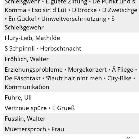
Schießgwehr
•
E guete Ziitung
•
De Punkt und s
Komma
•
Eso sin d Lüt
•
D Brocke
•
D Zwetschge
•
En Gückel
•
Umweltverschmutzung
•
S
Schießgewehr
Flury-Lieb, Mathilde
S Schpinnli
•
Herbschtnacht
Fröhlich, Walter
Erziehungsprobleme
•
Morgekonzert
•
Ä Fliege
•
De Fäschtakt
•
S’lauft halt nint meh
•
City-Bike
•
Kommunikation
Führe, Uli
Vertroue spüre
•
E Grueß
Füsslin, Walter
Muettersproch
•
Frau