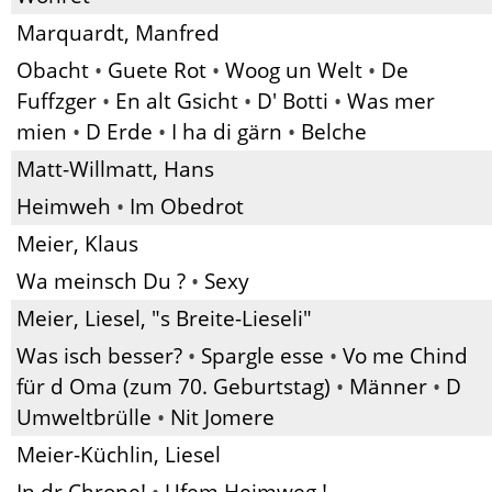
Marquardt, Manfred
Obacht
•
Guete Rot
•
Woog un Welt
•
De
Fuffzger
•
En alt Gsicht
•
D' Botti
•
Was mer
mien
•
D Erde
•
I ha di gärn
•
Belche
Matt-Willmatt, Hans
Heimweh
•
Im Obedrot
Meier, Klaus
Wa meinsch Du ?
•
Sexy
Meier, Liesel, "s Breite-Lieseli"
Was isch besser?
•
Spargle esse
•
Vo me Chind
für d Oma (zum 70. Geburtstag)
•
Männer
•
D
Umweltbrülle
•
Nit Jomere
Meier-Küchlin, Liesel
In dr Chrone!
•
Ufem Heimweg !