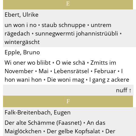
E
Ebert, Ulrike
un won i no
•
staub schnuppe
•
untrem
rägedach
•
sunnegwermti johannistrüübli
•
wintergäscht
Epple, Bruno
Wi oner wo bliibt
•
O wie schä
•
Zmitts im
November
•
Mai
•
Lebensrätsel
•
Februar
•
I
hon wani hon
•
Die woni mag
•
I gang z ackere
nuff ↑
F
Falk-Breitenbach, Eugen
Der alte Schämme (Faasnet)
•
An das
Maiglöckchen
•
Der gelbe Kopfsalat
•
Der