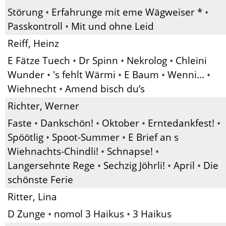
Störung
•
Erfahrunge mit eme Wägweiser *
•
Passkontroll
•
Mit und ohne Leid
Reiff, Heinz
E Fätze Tuech
•
Dr Spinn
•
Nekrolog
•
Chleini
Wunder
•
's fehlt Wärmi
•
E Baum
•
Wenni...
•
Wiehnecht
•
Amend bisch du’s
Richter, Werner
Faste
•
Dankschön!
•
Oktober
•
Erntedankfest!
•
Spöötlig
•
Spoot-Summer
•
E Brief an s
Wiehnachts-Chindli!
•
Schnapse!
•
Langersehnte Rege
•
Sechzig Jöhrli!
•
April
•
Die
schönste Ferie
Ritter, Lina
D Zunge
•
nomol 3 Haikus
•
3 Haikus