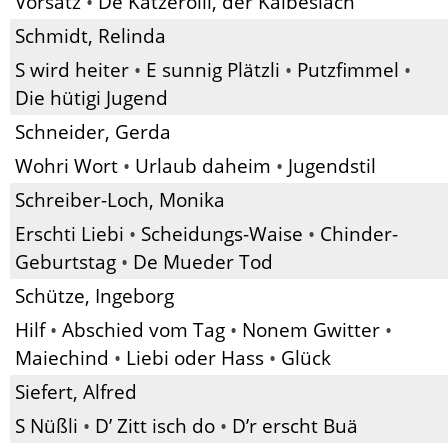
Vorsätz
•
De Katzerolli, der Kaibesiäch
Schmidt, Relinda
S wird heiter
•
E sunnig Plätzli
•
Putzfimmel
•
Die hütigi Jugend
Schneider, Gerda
Wohri Wort
•
Urlaub daheim
•
Jugendstil
Schreiber-Loch, Monika
Erschti Liebi
•
Scheidungs-Waise
•
Chinder-
Geburtstag
•
De Mueder Tod
Schütze, Ingeborg
Hilf
•
Abschied vom Tag
•
Nonem Gwitter
•
Maiechind
•
Liebi oder Hass
•
Glück
Siefert, Alfred
S Nüßli
•
D’ Zitt isch do
•
D’r erscht Buä