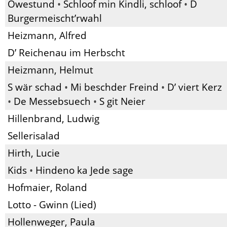
Owestund
•
Schloof min Kindli, schloof
•
D
Burgermeischt’rwahl
Heizmann, Alfred
D’ Reichenau im Herbscht
Heizmann, Helmut
S wär schad
•
Mi beschder Freind
•
D’ viert Kerz
•
De Messebsuech
•
S git Neier
Hillenbrand, Ludwig
Sellerisalad
Hirth, Lucie
Kids
•
Hindeno ka Jede sage
Hofmaier, Roland
Lotto - Gwinn (Lied)
Hollenweger, Paula