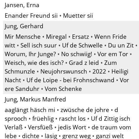
Jansen, Erna
Enander Freund sii
•
Muetter sii
Jung, Gerhard
Mir Mensche
•
Miregal
•
Ersatz
•
Wenn Fride
witt
•
Sell isch suur
•
Uf de Schwelle
•
Du un Zit
•
Worum, Ihr Junge?
•
No schwiig!
•
Vor em Tor
•
Weisch, wie des isch?
•
Grad z leid
•
Zum
Schmunzle
•
Neujohrswunsch
•
2022
•
Heiligi
Nacht
•
Uf de Loipe - bei Frohnschwand
•
Vor
ere Sanduhr
•
Vom Schenke
Jung, Markus Manfred
aaglängt häsch mi
•
zwüsche de johre
•
d
sprooch
•
früehlig
•
rascht los
•
Uf d Zittig isch
Verlaß
•
Versfüeß
•
jedis Wort
•
de traum vom
lebe
•
dichte
•
läsig
•
grenz weg
•
ganzi welt